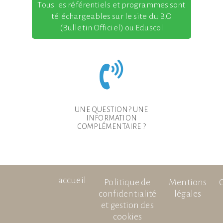
Tous les référentiels et programmes sont
téléchargeables sur le site du B.O
(Bulletin Officiel) ou Eduscol
UNE QUESTION? UNE
INFORMATION
COMPLÉMENTAIRE ?
accueil
Politique de
Mentions
confidentialité
légales
et gestion des
cookies